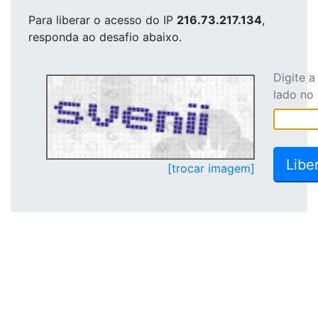
Para liberar o acesso
do IP
216.73.217.134
,
responda ao desafio abaixo.
Digite 
lado no
[trocar imagem]